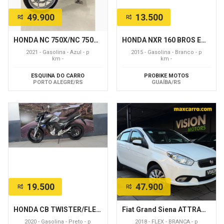
49.900
13.500
R$
R$
HONDA NC 750X/NC 750X ABS/DCT
HONDA NXR 160 BROS ESDD FLEXONE
2021 - Gasolina - Azul - p
2015 - Gasolina - Branco - p
km -
km -
ESQUINA DO CARRO
PROBIKE MOTOS
PORTO ALEGRE/RS
GUAÍBA/RS
19.500
47.900
R$
R$
HONDA CB TWISTER/FLEXONE 250cc
Fiat Grand Siena ATTRAC. 1.4 EVO F.Flex 8V
2020 - Gasolina - Preto - p
2018 - FLEX - BRANCA - p