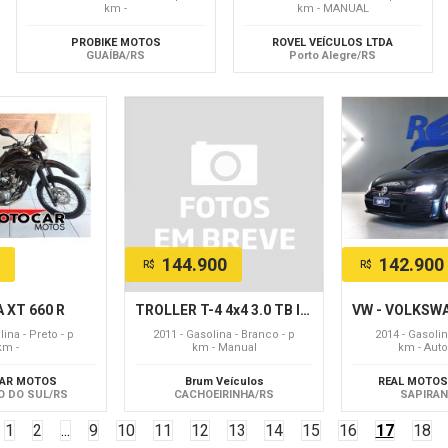
km -
km - MANUAL
PROBIKE MOTOS
ROVEL VEÍCULOS LTDA
GUAÍBA/RS
Porto Alegre/RS
144.900
142.900
R$
R$
 XT 660 R
TROLLER T-4 4x4 3.0 TB Int. Cap. Lona Diesel
ina - Preto - p
2011 - Gasolina - Branco - p
2014 - Gasolin
km -
km - Manual
km - Aut
AR MOTOS
Brum Veículos
REAL MOTOS
O DO SUL/RS
CACHOEIRINHA/RS
SAPIRAN
1
2
...
9
10
11
12
13
14
15
16
17
18