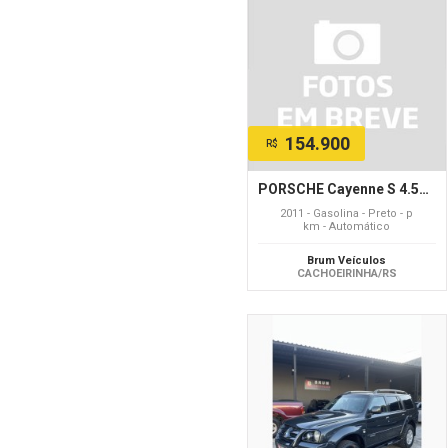
154.900
R$
PORSCHE Cayenne S 4.5/4.8
2011 - Gasolina - Preto - p
km - Automático
Brum Veículos
CACHOEIRINHA/RS