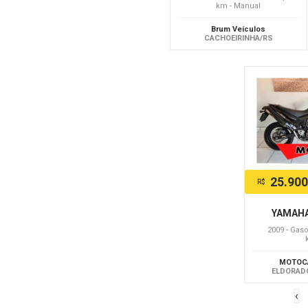
km - Manual
Brum Veículos
CACHOEIRINHA/RS
25.900
R$
YAMAHA
2009 - Gasol
MOTOC
ELDORAD
‹