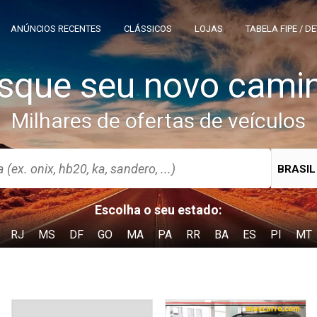
ANÚNCIOS RECENTES
CLÁSSICOS
LOJAS
TABELA FIPE / D
sque seu novo cami
Milhares de ofertas de veículos
BRASIL
Escolha o seu estado:
RJ
MS
DF
GO
MA
PA
RR
BA
ES
PI
MT
e