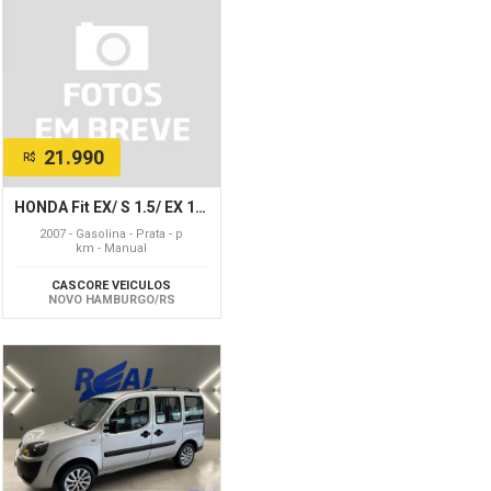
21.990
R$
HONDA Fit EX/ S 1.5/ EX 1.5 Flex 16V 5p Mec.
2007 - Gasolina - Prata - p
km - Manual
CASCORE VEICULOS
NOVO HAMBURGO/RS