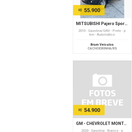
55.900
R$
MITSUBISHI Pajero Sport 3.0 4x4 V6 Mec./Aut.
2010 - Gasolina/GNV - Preto - p
km - Automático
Brum Veículos
CACHOEIRINHA/RS
54.900
R$
GM - CHEVROLET MONTANA LS 1.4 ECONOFLEX 8V 2p
2020 - Gasolina - Branco - p