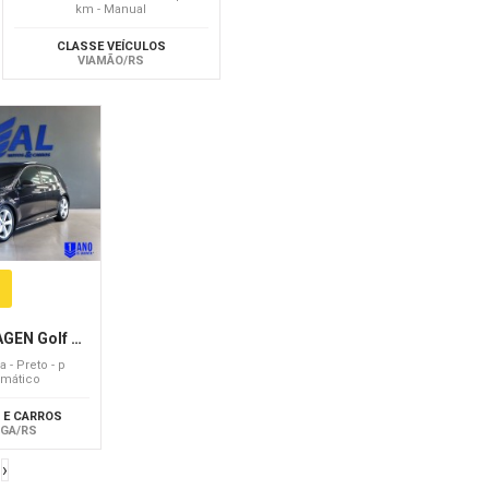
km - Manual
CLASSE VEÍCULOS
VIAMÃO/RS
VW - VOLKSWAGEN Golf GTi 2.0
a - Preto - p
omático
 E CARROS
GA/RS
›