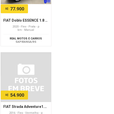
77.900
R$
FIAT Doblo ESSENCE 1.8 Flex 16V 5p
2020 - Flex - Prata - p
km - Manual
REAL MOTOS E CARROS
SAPIRANGA/RS
54.900
R$
FIAT Strada Adventure1.8/ 1.8 LOCKER Flex CD
2016 - Flex - Vermelho - p