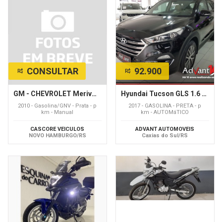
CONSULTAR
92.900
R$
R$
GM - CHEVROLET Meriva Joy 1.4 MPFI 8V ECONOFLEX 5p
Hyundai Tucson GLS 1.6 Turbo 16V Aut.
2010 - Gasolina/GNV - Prata - p
2017 - GASOLINA - PRETA - p
km - Manual
km - AUTOMáTICO
CASCORE VEICULOS
ADVANT AUTOMOVEIS
NOVO HAMBURGO/RS
Caxias do Sul/RS