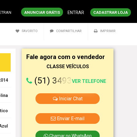
DETRAN
ANUNCIAR GRÁTIS
ENTRAR
CADASTRAR LOJA
FAVORITO
COMPARTILHAR
IMPRIMIR
Fale agora com o vendedor
CLASSE VEÍCULOS
(51) 3493-8317
2014
VER TELEFONE
lina
Iniciar Chat
tico
Enviar E-mail
Azul
Chamar no WhatsApp