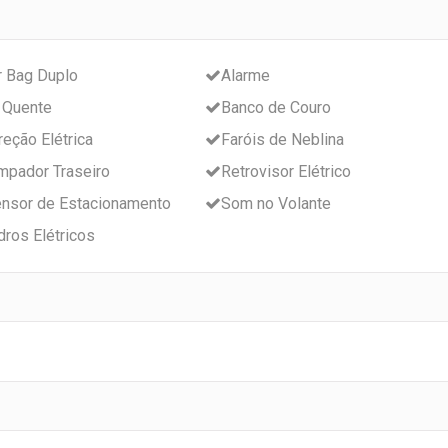
r Bag Duplo
Alarme
 Quente
Banco de Couro
reção Elétrica
Faróis de Neblina
mpador Traseiro
Retrovisor Elétrico
nsor de Estacionamento
Som no Volante
dros Elétricos