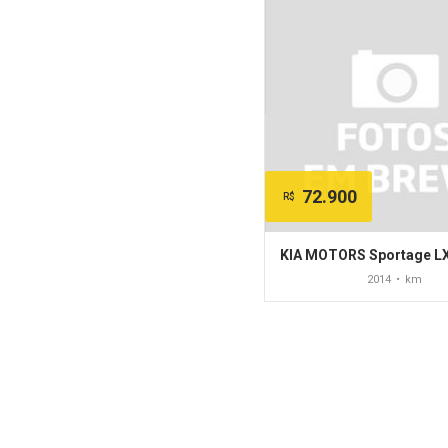
72.900
R$
2014
•
km