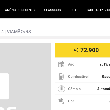
ANÚNCIOS RECENTES
CLÁSSICOS
LOJAS
TABELA FIPE / 
014 | VIAMÃO/RS
72.900
R$
Ano
2013/
Combustível
Gaso
Câmbio
Automá
Cor