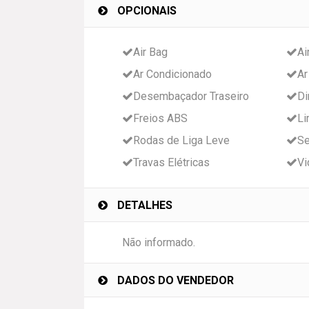
OPCIONAIS
Air Bag
Ai
Ar Condicionado
Ar
Desembaçador Traseiro
Di
Freios ABS
Li
Rodas de Liga Leve
Se
Travas Elétricas
Vi
DETALHES
Não informado.
DADOS DO VENDEDOR