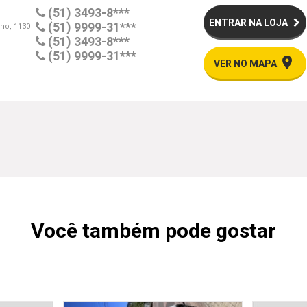
(51) 3493-8***
ENTRAR NA LOJA
(51) 9999-31***
ho, 1130
(51) 3493-8***
(51) 9999-31***
place
VER NO MAPA
Você também pode gostar