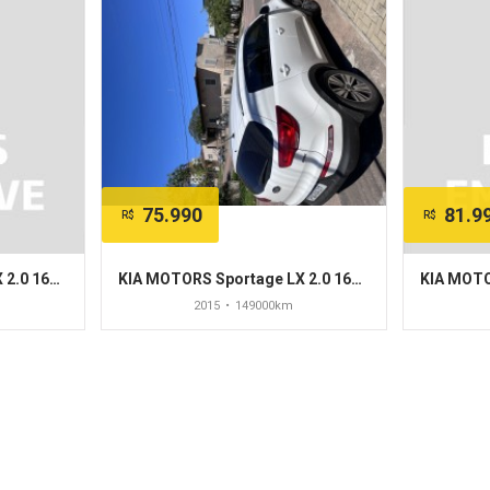
75.990
81.9
R$
R$
KIA MOTORS Sportage LX 2.0 16V/ 2.0 16V Flex Aut.
KIA MOTORS Sportage LX 2.0 16V 142cv 5p
2015
•
149000km