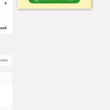
4
xxx8
RIMIR