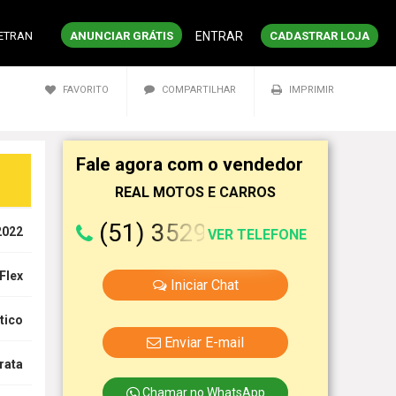
DETRAN
ANUNCIAR GRÁTIS
ENTRAR
CADASTRAR LOJA
FAVORITO
COMPARTILHAR
IMPRIMIR
Fale agora com o vendedor
REAL MOTOS E CARROS
(51) 35294-432
2022
VER TELEFONE
Flex
Iniciar Chat
tico
Enviar E-mail
rata
Chamar no WhatsApp