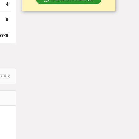
4
0
xxx8
RIMIR