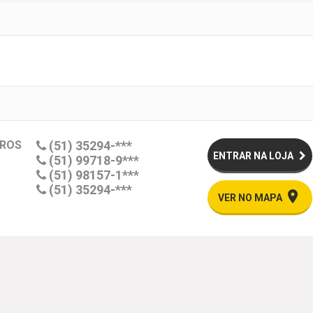
RROS
(51) 35294-***
ENTRAR NA LOJA
(51) 99718-9***
(51) 98157-1***
(51) 35294-***
place
VER NO MAPA