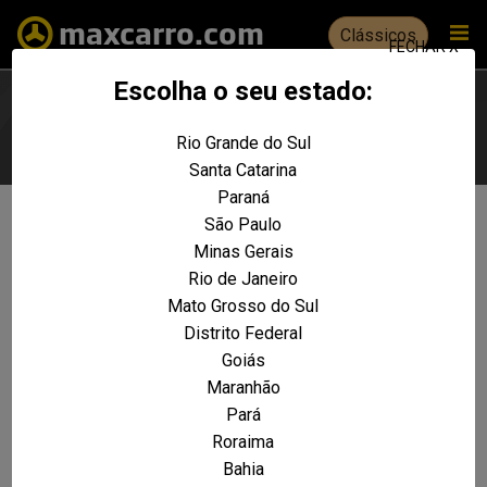
Clássicos
FECHAR X
Escolha o seu estado:
Rio Grande do Sul
Escolha seu estado
Santa Catarina
Paraná
São Paulo
Não foram encontrados resultados
Minas Gerais
para a sua pesquisa:
Rio de Janeiro
Zafira Elegance 2.0 MPFI 16v
Mato Grosso do Sul
136cv 5p
Distrito Federal
Goiás
REALIZE UMA NOVA PESQUISA E TENTE ENCONTRAR O VEÍCULO QUE VOCÊ
PROCURA
Maranhão
Pará
VOLTAR A HOME
Roraima
Bahia