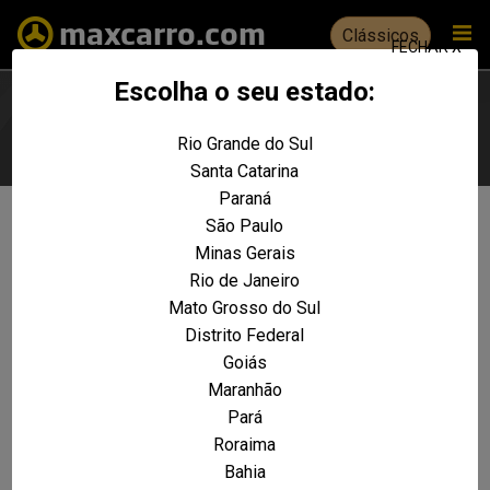
Clássicos
FECHAR X
Escolha o seu estado:
Rio Grande do Sul
Escolha seu estado
Santa Catarina
Paraná
São Paulo
Não foram encontrados resultados
Minas Gerais
para a sua pesquisa:
Rio de Janeiro
Xantia Activa 2.0
Mato Grosso do Sul
Distrito Federal
REALIZE UMA NOVA PESQUISA E TENTE ENCONTRAR O VEÍCULO QUE VOCÊ
PROCURA
Goiás
Maranhão
VOLTAR A HOME
Pará
Roraima
Bahia