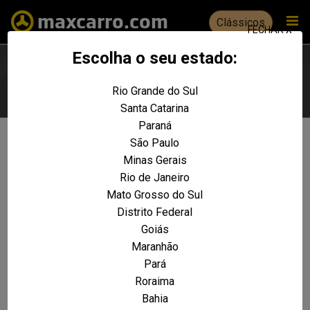
Clássicos
FECHAR X
Escolha o seu estado:
Rio Grande do Sul
Escolha seu estado
Santa Catarina
Paraná
São Paulo
Não foram encontrados resultados
Minas Gerais
para a sua pesquisa:
XJS 4.0 24V
Rio de Janeiro
REALIZE UMA NOVA PESQUISA E TENTE ENCONTRAR O VEÍCULO QUE VOCÊ
Mato Grosso do Sul
PROCURA
Distrito Federal
Goiás
VOLTAR A HOME
Maranhão
Pará
Roraima
Bahia