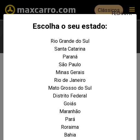
Clássicos
FECHAR X
Escolha o seu estado:
Rio Grande do Sul
Escolha seu estado
Santa Catarina
Paraná
São Paulo
Não foram encontrados resultados
Minas Gerais
para a sua pesquisa:
Rio de Janeiro
Tempra HLX 2.0 16V 4p
Mato Grosso do Sul
Distrito Federal
REALIZE UMA NOVA PESQUISA E TENTE ENCONTRAR O VEÍCULO QUE VOCÊ
PROCURA
Goiás
Maranhão
VOLTAR A HOME
Pará
Roraima
Bahia