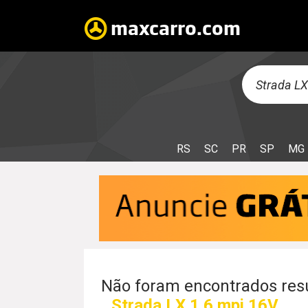
RS
SC
PR
SP
MG
Não foram encontrados resu
Strada LX 1.6 mpi 16V