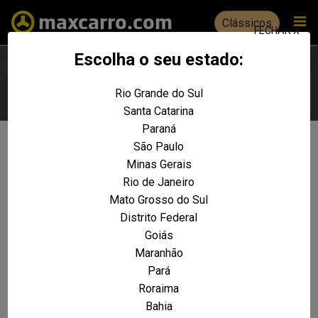
Clássicos
FECHAR X
Escolha o seu estado:
Rio Grande do Sul
Escolha seu estado
Santa Catarina
Paraná
São Paulo
Não foram encontrados resultados
Minas Gerais
para a sua pesquisa:
Rio de Janeiro
Ranger XLT 4.0 12v V6 210cv 4x4
Mato Grosso do Sul
CD Repow
Distrito Federal
Goiás
REALIZE UMA NOVA PESQUISA E TENTE ENCONTRAR O VEÍCULO QUE VOCÊ
PROCURA
Maranhão
Pará
VOLTAR A HOME
Roraima
Bahia