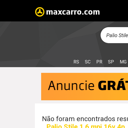
RS
SC
PR
SP
MG
Não foram encontrados resu
Palio Stile 1.6 mpi 16v 4p