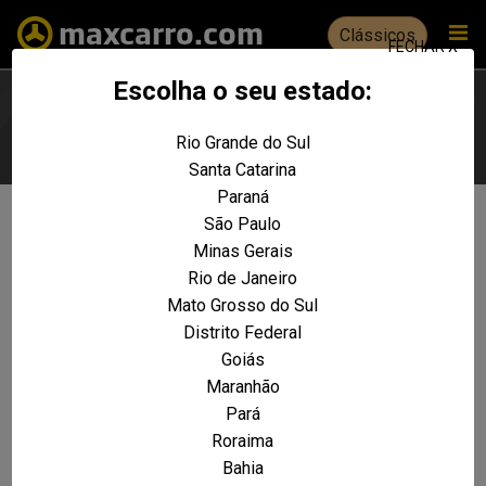
Clássicos
FECHAR X
Escolha o seu estado:
Rio Grande do Sul
Escolha seu estado
Santa Catarina
Paraná
São Paulo
Não foram encontrados resultados
Minas Gerais
para a sua pesquisa:
Rio de Janeiro
Mondeo CLX 1.8 4p e 5p
Mato Grosso do Sul
Distrito Federal
REALIZE UMA NOVA PESQUISA E TENTE ENCONTRAR O VEÍCULO QUE VOCÊ
PROCURA
Goiás
Maranhão
VOLTAR A HOME
Pará
Roraima
Bahia