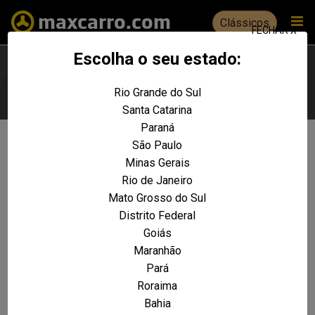
Clássicos
FECHAR X
Escolha o seu estado:
Rio Grande do Sul
Escolha seu estado
Santa Catarina
Paraná
São Paulo
Não foram encontrados resultados
Minas Gerais
para a sua pesquisa:
JONNY
Rio de Janeiro
REALIZE UMA NOVA PESQUISA E TENTE ENCONTRAR O VEÍCULO QUE VOCÊ
Mato Grosso do Sul
PROCURA
Distrito Federal
Goiás
VOLTAR A HOME
Maranhão
Pará
Roraima
Bahia