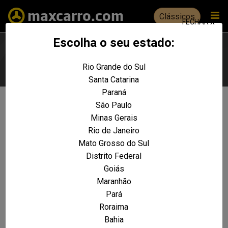
Clássicos
FECHAR X
Escolha o seu estado:
Rio Grande do Sul
Escolha seu estado
Santa Catarina
Paraná
São Paulo
Não foram encontrados resultados
Minas Gerais
para a sua pesquisa:
Rio de Janeiro
Gol CL 1.6 Mi 2p e 4p
Mato Grosso do Sul
Distrito Federal
REALIZE UMA NOVA PESQUISA E TENTE ENCONTRAR O VEÍCULO QUE VOCÊ
PROCURA
Goiás
Maranhão
VOLTAR A HOME
Pará
Roraima
Bahia