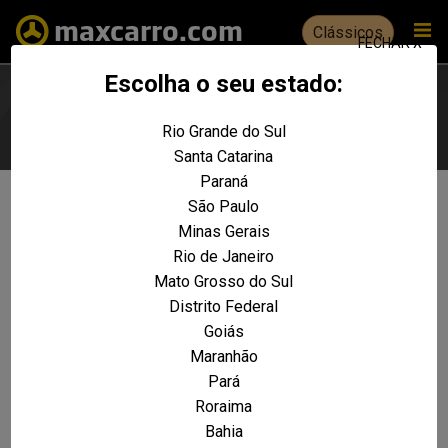
Clássicos
FECHAR X
Escolha o seu estado:
Rio Grande do Sul
Escolha seu estado
Santa Catarina
Paraná
São Paulo
Não foram encontrados resultados
Minas Gerais
para a sua pesquisa:
Rio de Janeiro
F-100 Blazer 2.3
Mato Grosso do Sul
Distrito Federal
REALIZE UMA NOVA PESQUISA E TENTE ENCONTRAR O VEÍCULO QUE VOCÊ
PROCURA
Goiás
Maranhão
VOLTAR A HOME
Pará
Roraima
Bahia