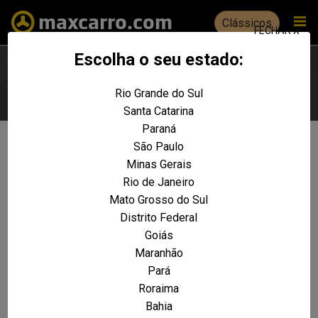
Clássicos
FECHAR X
Escolha o seu estado:
Rio Grande do Sul
Escolha seu estado
Santa Catarina
Paraná
São Paulo
Não foram encontrados resultados
Minas Gerais
para a sua pesquisa:
Excel GS
Rio de Janeiro
REALIZE UMA NOVA PESQUISA E TENTE ENCONTRAR O VEÍCULO QUE VOCÊ
Mato Grosso do Sul
PROCURA
Distrito Federal
Goiás
VOLTAR A HOME
Maranhão
Pará
Roraima
Bahia