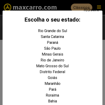
Clássicos
FECHAR X
Escolha o seu estado:
Rio Grande do Sul
Escolha seu estado
Santa Catarina
Paraná
São Paulo
Não foram encontrados resultados
Minas Gerais
para a sua pesquisa:
Rio de Janeiro
Courier Sport 1.6 8v
Mato Grosso do Sul
Distrito Federal
REALIZE UMA NOVA PESQUISA E TENTE ENCONTRAR O VEÍCULO QUE VOCÊ
PROCURA
Goiás
Maranhão
VOLTAR A HOME
Pará
Roraima
Bahia