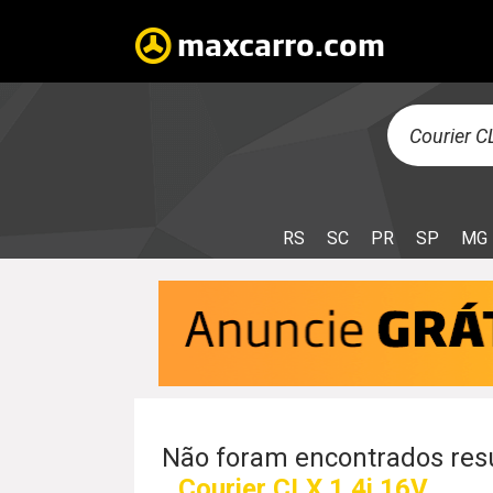
RS
SC
PR
SP
MG
Não foram encontrados resu
Courier CLX 1.4i 16V