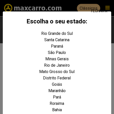
Clássicos
FECHAR X
Escolha o seu estado:
Rio Grande do Sul
Escolha seu estado
Santa Catarina
Paraná
São Paulo
Não foram encontrados resultados
Minas Gerais
para a sua pesquisa:
Citroën
Rio de Janeiro
REALIZE UMA NOVA PESQUISA E TENTE ENCONTRAR O VEÍCULO QUE VOCÊ
Mato Grosso do Sul
PROCURA
Distrito Federal
Goiás
VOLTAR A HOME
Maranhão
Pará
Roraima
Bahia