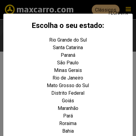
Clássicos
FECHAR X
Escolha o seu estado:
Rio Grande do Sul
Escolha seu estado
Santa Catarina
Paraná
São Paulo
Não foram encontrados resultados
Minas Gerais
para a sua pesquisa:
Rio de Janeiro
Celta Life 1.0 MPFI VHC 8V 3p
Mato Grosso do Sul
Distrito Federal
REALIZE UMA NOVA PESQUISA E TENTE ENCONTRAR O VEÍCULO QUE VOCÊ
PROCURA
Goiás
Maranhão
VOLTAR A HOME
Pará
Roraima
Bahia