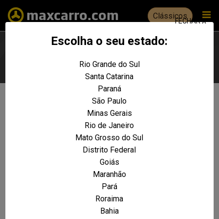
Clássicos
FECHAR X
Escolha o seu estado:
Rio Grande do Sul
Escolha seu estado
Santa Catarina
Paraná
São Paulo
Não foram encontrados resultados
Minas Gerais
para a sua pesquisa:
Rio de Janeiro
C8 Exclusive 2.0 16V 138cv 5p
Mato Grosso do Sul
Aut.
Distrito Federal
Goiás
REALIZE UMA NOVA PESQUISA E TENTE ENCONTRAR O VEÍCULO QUE VOCÊ
PROCURA
Maranhão
Pará
VOLTAR A HOME
Roraima
Bahia