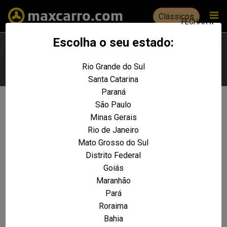
Clássicos
FECHAR X
Escolha o seu estado:
Rio Grande do Sul
Escolha seu estado
Santa Catarina
Paraná
São Paulo
Não foram encontrados resultados
Minas Gerais
para a sua pesquisa:
Rio de Janeiro
A6 2.8 V6 30V Quattro Tiptronic
Mato Grosso do Sul
Distrito Federal
REALIZE UMA NOVA PESQUISA E TENTE ENCONTRAR O VEÍCULO QUE VOCÊ
PROCURA
Goiás
Maranhão
VOLTAR A HOME
Pará
Roraima
Bahia