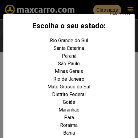
Clássicos
FECHAR X
Escolha o seu estado:
Rio Grande do Sul
Escolha seu estado
Santa Catarina
Paraná
São Paulo
Não foram encontrados resultados
Minas Gerais
para a sua pesquisa:
Rio de Janeiro
850CSi 5.6 24V
Mato Grosso do Sul
Distrito Federal
REALIZE UMA NOVA PESQUISA E TENTE ENCONTRAR O VEÍCULO QUE VOCÊ
PROCURA
Goiás
Maranhão
VOLTAR A HOME
Pará
Roraima
Bahia