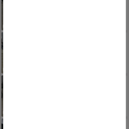
2013/2014
RS, PORTO ALEGRE, SARANDI
43.900
R$
JEEP
Renegade Sport 1.8 4x2 Flex 16V Aut.
2015/2016
RS, PORTO ALEGRE, SARANDI
78.900
R$
PEUGEOT
207 Sedan Passion XR 1.4 Flex 8V 4p
2010/2011
RS, PORTO ALEGRE, SARANDI
22.900
R$
FIAT
Idea ESSENCE SUBLIME Dual.1.6 Flex16V 5p