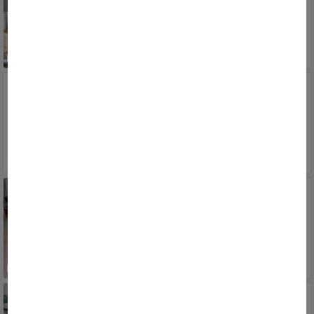
RS, PORTO ALEGRE, SARANDI
16.900
R$
MERCEDES-BENZ
914 2p (diesel)
1995/1995
RS, PORTO ALEGRE, SARANDI
135.000
R$
VW - VOLKSWAGEN
JETTA 2.5 20V 150/170cv Tiptronic
2007/2008
RS, PORTO ALEGRE, SARANDI
50.000
R$
MINI
COOPER S 1.6 Aut.