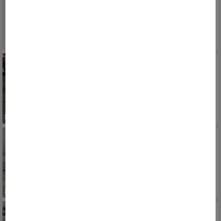
2010/2011
RS, PORTO ALEGRE, SARANDI
25.900
R$
KIA MOTORS
MOHAVE EX 3.0 V6 24V 256cv TB Dies. Aut.
2010/2011
RS, PORTO ALEGRE, SARANDI
100.900
R$
VW - VOLKSWAGEN
Gol (novo) 1.0 Mi Total Flex 8V 4p
2010/2011
RS, PORTO ALEGRE, SARANDI
24.900
R$
FORD
Fiesta Class 1.6 8V 98cv 5p