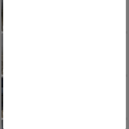
2014/2014
RS, PORTO ALEGRE, SARANDI
50.900
R$
CITROËN
AIRCROSS Exclusive 1.6 Flex 16V 5p Mec.
2011/2012
RS, PORTO ALEGRE, SARANDI
38.900
R$
SSANGYONG
Korando 2.0 16V T.Diesel AWD Aut.
2011/2012
RS, PORTO ALEGRE, SARANDI
65.900
R$
SSANGYONG
Korando 2.0 16V T.Diesel AWD Mec.