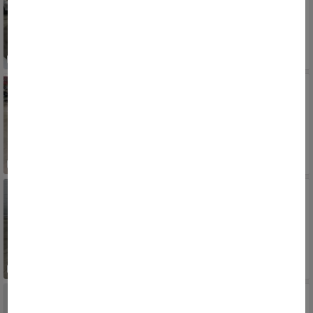
2009/2010
RS, PORTO ALEGRE, SARANDI
61.900
R$
VW - VOLKSWAGEN
VOYAGE 1.0/1.0 City Mi Total Flex 8V 4p
2011/2011
RS, PORTO ALEGRE, SARANDI
27.900
R$
RENAULT
Megane Sedan Expression Hi-Flex 1.6 16V
2008/2008
RS, PORTO ALEGRE, SARANDI
20.900
R$
VW - VOLKSWAGEN
Gol (novo) 1.0 Mi Total Flex 8V 4p