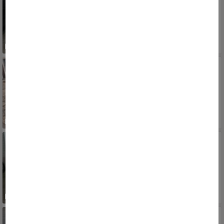
2015/2016
RS, PORTO ALEGRE, SARANDI
50.900
R$
RENAULT
Clio RN/ Expression 1.0 5p
2001/2002
RS, PORTO ALEGRE, SARANDI
12.900
R$
LAND ROVER
Discovery4 SE 3.0 4x4 TDV6/SDV6 Die.Aut.
2010/2010
RS, PORTO ALEGRE, SARANDI
110.000
R$
SUZUKI
SX4 2.0 16V 145cv 4WD 5p Aut.