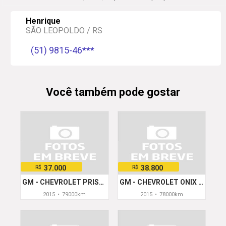
Henrique
SÃO LEOPOLDO / RS
(51) 9815-46***
Você também pode gostar
37.000
38.800
R$
R$
GM - CHEVROLET PRISMA Sed. LTZ 1.4 8V FlexPower 4p
GM - CHEVROLET ONIX HATCH LTZ 1.4 8V FlexPower 5p Mec.
2015
•
79000km
2015
•
78000km