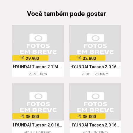
Você também pode gostar
29.900
32.800
R$
R$
HYUNDAI Tucson 2.7 MPFI 24V 175cv Aut.
HYUNDAI Tucson 2.0 16V Mec.
2009
•
0km
2010
•
128000km
35.000
35.000
R$
R$
HYUNDAI Tucson 2.0 16V Aut.
HYUNDAI Tucson 2.0 16V Aut.
2010
•
132000km
2013
•
97000km