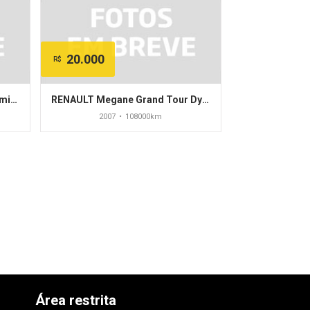
20.000
R$
RENAULT Megane Sedan Dynamique Hi-Flex 1.6 16V
RENAULT Megane Grand Tour Dynamique 2.0 16V Aut.
2007
•
108000km
Área restrita