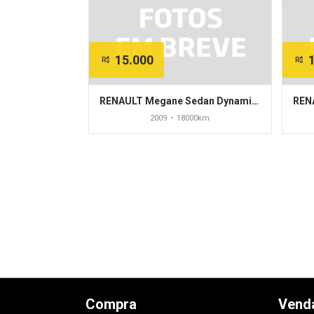
15.000
R$
R$
RENAULT Megane Sedan Dynamique Hi-Flex 1.6 16V
2009
•
18000km
Compra
Vend