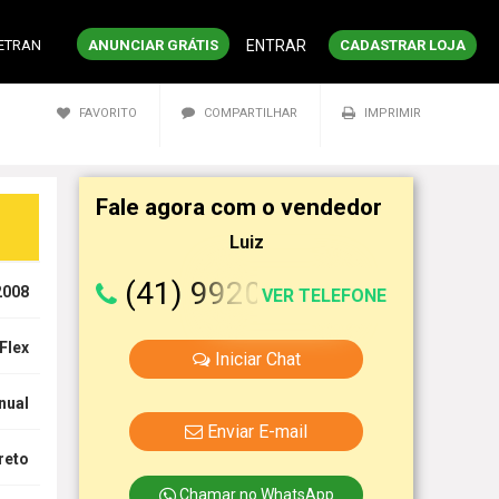
DETRAN
ANUNCIAR GRÁTIS
ENTRAR
CADASTRAR LOJA
FAVORITO
COMPARTILHAR
IMPRIMIR
Fale agora com o vendedor
Luiz
(41) 99202-8673
2008
VER TELEFONE
Flex
Iniciar Chat
nual
Enviar E-mail
reto
Chamar no WhatsApp