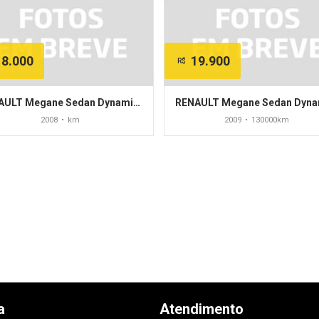
18.000
19.900
R$
RENAULT Megane Sedan Dynamique Hi-Flex 1.6 16V
2008
•
km
2009
•
130000km
a
Atendimento