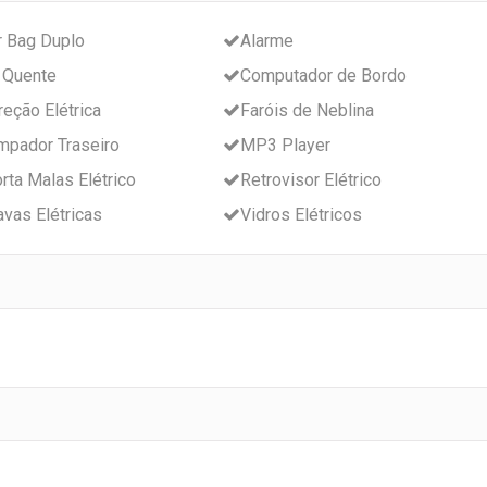
r Bag Duplo
Alarme
 Quente
Computador de Bordo
reção Elétrica
Faróis de Neblina
mpador Traseiro
MP3 Player
rta Malas Elétrico
Retrovisor Elétrico
avas Elétricas
Vidros Elétricos