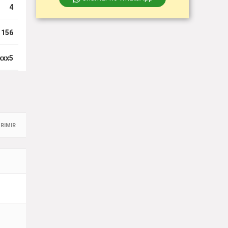
4
156
xxx5
RIMIR