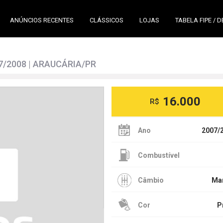
ANÚNCIOS RECENTES
CLÁSSICOS
LOJAS
TABELA FIPE / 
07/2008 | ARAUCÁRIA/PR
16.000
R$
Ano
2007/
Combustível
Câmbio
Ma
Cor
P