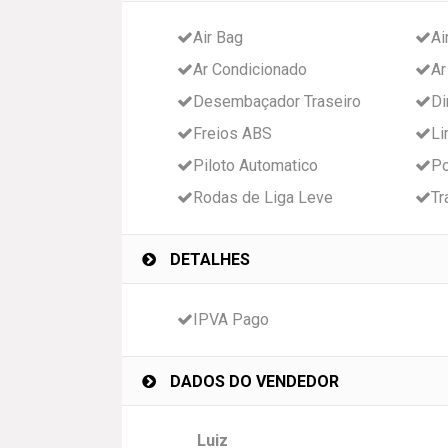
Air Bag
Ai
Ar Condicionado
Ar
Desembaçador Traseiro
Di
Freios ABS
Li
Piloto Automatico
Po
Rodas de Liga Leve
Tr
DETALHES
IPVA Pago
DADOS DO VENDEDOR
Luiz