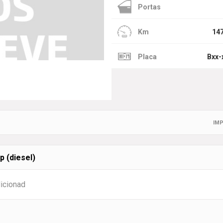
Portas
Km
14
Placa
Bxx-
IMP
 (diesel)
dicionad