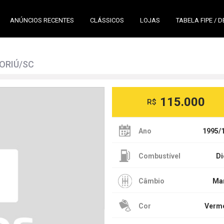
ANÚNCIOS RECENTES
CLÁSSICOS
LOJAS
TABELA FIPE / 
BORIÚ/SC
115.000
R$
Ano
1995/
Combustível
Di
Câmbio
Ma
Cor
Verm