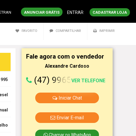
DETRAN
ANUNCIAR GRÁTIS
ENTRAR
CADASTRAR LOJA
FAVORITO
COMPARTILHAR
IMPRIMIR
Fale agora com o vendedor
Alexandre Cardoso
(47) 9965-15097
1995
VER TELEFONE
esel
Iniciar Chat
nual
Enviar E-mail
elho
Chamar no WhatsApp