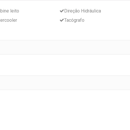
bine leito
Direção Hidráulica
tercooler
Tacógrafo