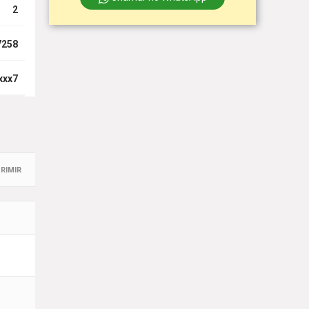
2
7258
xxx7
RIMIR