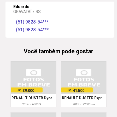
Eduardo
GRAVATAÍ / RS
(51) 9828-54***
(51) 9828-54***
Você também pode gostar
39.000
41.500
R$
R$
RENAULT DUSTER Dynamique 2.0 Hi-Flex 16V Mec.
RENAULT DUSTER Expression 1.6 Hi-Flex 16V Mec.
2014
•
68000km
2015
•
72500km