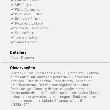
Limpador Traseiro
MP3 Player
Piloto Automatico
Porta Malas Elétrico
Retrovisor Elétrico
Rodas de Liga Leve
Sensor de Estacionamento
Som no Volante
Travas Elétricas
Vidros Elétricos
Detalhes
Chave Reserva
Observações
Duster 2.0 16V Tech Road II Aut 2015 Completa! - Câmbio
automático - Kit multimídia (MidiaNav) - Retrovisores
elétricos - Farol de neblina - Rack de teto - Sensor de
estacionamento - Direção com regulagem de altura -
Rodas de liga - Controle de som e ligações no volante -
Computador de bordo Revisões na concessionária Manual
e chave reserva Aceito carro no negocio Está em ótimo
estado, muito bem cuidada. Só andar. Whats 51
9.8285.4311