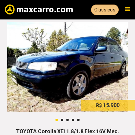
Clássicos
15.900
15.900
15.900
15.900
15.900
R$
R$
R$
R$
R$
TOYOTA Corolla XEi 1.8/1.8 Flex 16V Mec.