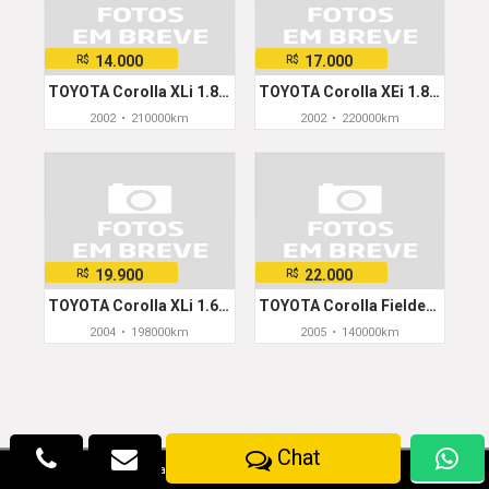
14.000
17.000
R$
R$
TOYOTA Corolla XLi 1.8/1.8 Flex 16V Mec.
TOYOTA Corolla XEi 1.8/1.8 Flex 16V Aut.
2002
•
210000km
2002
•
220000km
19.900
22.000
R$
R$
TOYOTA Corolla XLi 1.6 16V 110cv Mec.
TOYOTA Corolla Fielder SW SE-G 1.8 Flex 16V Aut
2004
•
198000km
2005
•
140000km
Chat

2026 © Maxcarro.com - Classificados de Veículos