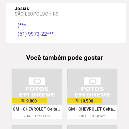
Josias
SÃO LEOPOLDO / RS
(***
(51) 9973-22***
Você também pode gostar
9.800
10.500
R$
R$
GM - CHEVROLET Celta 1.0/Super/N.Piq.1.0 MPFi VHC 8V 3p
GM - CHEVROLET Celta Life 1.0 MPFI VHC 8V 3p
2004
•
132000km
2011
•
103000km