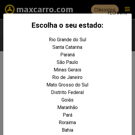
Clássicos
FECHAR X
Escolha o seu estado:
Rio Grande do Sul
Escolha seu estado
Santa Catarina
Paraná
São Paulo
Não foram encontrados resultados
Minas Gerais
para a sua pesquisa:
Rio de Janeiro
Ranger 2.5 4x2 TB Diesel
Mato Grosso do Sul
Distrito Federal
REALIZE UMA NOVA PESQUISA E TENTE ENCONTRAR O VEÍCULO QUE VOCÊ
PROCURA
Goiás
Maranhão
VOLTAR A HOME
Pará
Roraima
Bahia