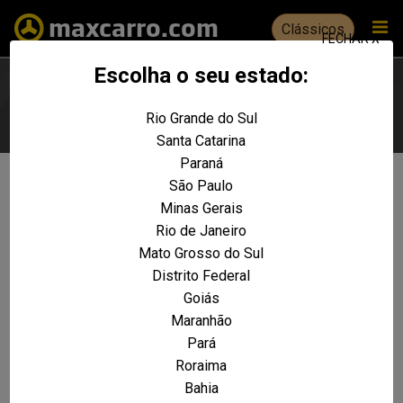
Clássicos
FECHAR X
Escolha o seu estado:
Rio Grande do Sul
Escolha seu estado
Santa Catarina
Paraná
São Paulo
Não foram encontrados resultados
Minas Gerais
para a sua pesquisa:
Rio de Janeiro
F-1000 XLT 4x4 Diesel Turbo
Mato Grosso do Sul
Distrito Federal
REALIZE UMA NOVA PESQUISA E TENTE ENCONTRAR O VEÍCULO QUE VOCÊ
PROCURA
Goiás
Maranhão
VOLTAR A HOME
Pará
Roraima
Bahia