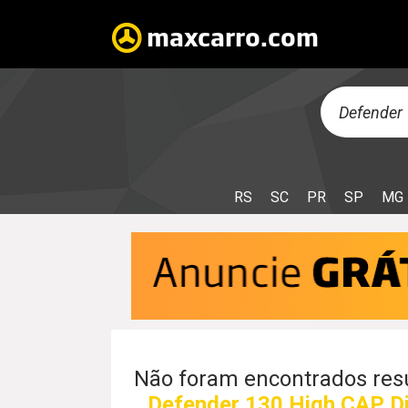
RS
SC
PR
SP
MG
Não foram encontrados resu
Defender 130 High CAP Di