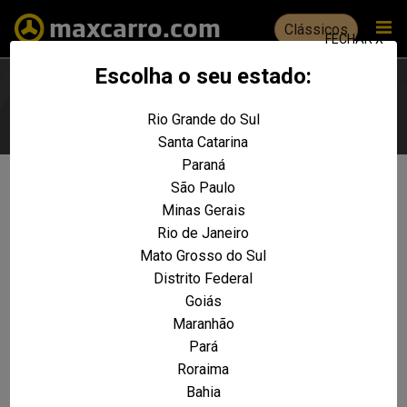
Clássicos
FECHAR X
Escolha o seu estado:
Rio Grande do Sul
Escolha seu estado
Santa Catarina
Paraná
São Paulo
Não foram encontrados resultados
Minas Gerais
para a sua pesquisa:
Rio de Janeiro
Astra Elegance 2.0 MPFI
Mato Grosso do Sul
FlexPower 8V 3p
Distrito Federal
Goiás
REALIZE UMA NOVA PESQUISA E TENTE ENCONTRAR O VEÍCULO QUE VOCÊ
PROCURA
Maranhão
Pará
VOLTAR A HOME
Roraima
Bahia